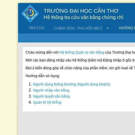
Truy cập nội dung luôn
TRƯỜNG ĐẠI HỌC CẦN THƠ
Hệ thống tra cứu văn bằng chứng chỉ
TRA CỨU
HƯỚNG 
CHỈNH SỬA - THU HỒI VBCC
Hướng dẫn sử dụng
Chào mừng đến với
Hệ thống Quản lý văn bằng
của Trường Đại h
Mời các bạn đăng nhập vào hệ thống (bấm nút Đăng nhập ở gốc tr
Mọi ý kiến đóng góp về chức năng của phần mềm, xin gởi mail về
Hướng dẫn sử dụng:
Người dùng thông thường (Người dùng khách)
Người nhập văn bằng.
Người duyệt văn bằng
Quản trị hệ thống