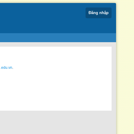
Đăng nhập
u.edu.vn
.