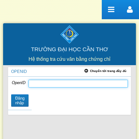
Truy cập nội dung luôn
TRƯỜNG ĐẠI HỌC CẦN THƠ
Hệ thống tra cứu văn bằng chứng chỉ
Hướng dẫn sử dụng
OPENID
Chuyển tới trang đầy đủ
OpenID
Đăng
nhập