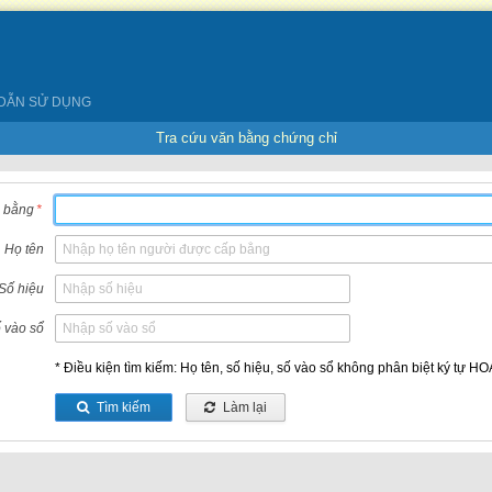
DẪN SỬ DỤNG
Tra cứu văn bằng chứng chỉ
 bằng
*
Họ tên
Số hiệu
 vào sổ
* Điều kiện tìm kiếm: Họ tên, số hiệu, số vào sổ không phân biệt ký tự H
Tìm kiếm
Làm lại

