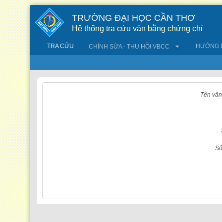
Truy cập nội dung luôn
TRƯỜNG ĐẠI HỌC CẦN THƠ
Hệ thống tra cứu văn bằng chứng chỉ
TRA CỨU
HƯỚNG 
CHỈNH SỬA - THU HỒI VBCC
Tra cứu văn bằng chứng chỉ
Tên văn
Số